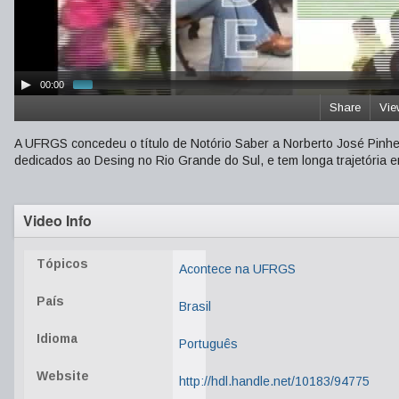
00:00
Share
Vie
A UFRGS concedeu o título de Notório Saber a Norberto José Pinheiro
dedicados ao Desing no Rio Grande do Sul, e tem longa trajetória e
Video Info
Tópicos
Acontece na UFRGS
País
Brasil
Idioma
Português
Website
http://hdl.handle.net/10183/94775