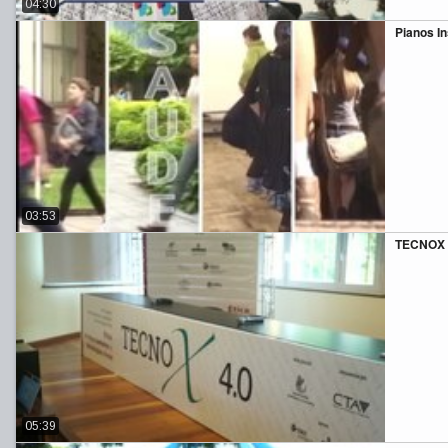
04:30
Pianos In
03:53
TECNOX 
05:39