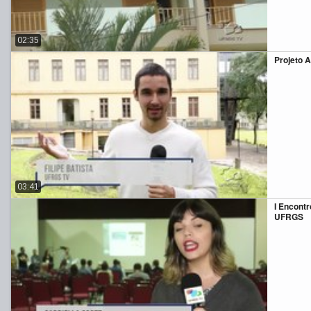
02:35
Projeto A
03:41
I Encont
UFRGS