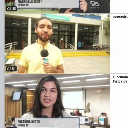
03:45
Seminário
04:51
I Jornada
Física d