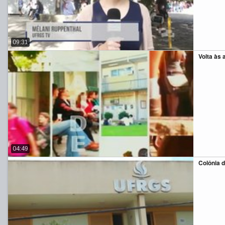
09:31
Volta às 
04:49
Colônia 