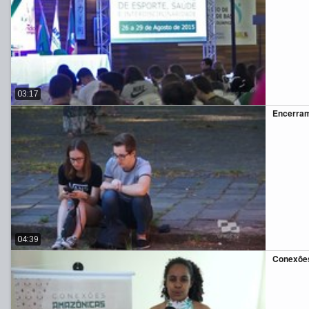
03:17
Encerram
04:39
Conexõe