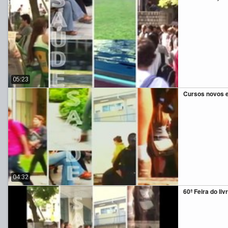
05:23
Cursos novos 
04:32
60ª Feira do li