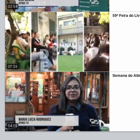
03:54
59ª Feira do Li
07:16
Semana do Ali
04:01