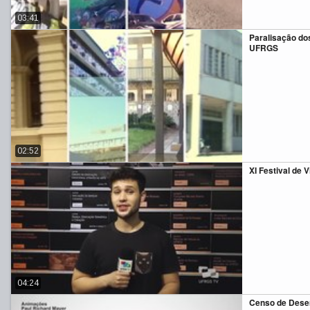
03:41
Paralisação do
UFRGS
02:52
XI Festival de V
04:24
Censo de Dese