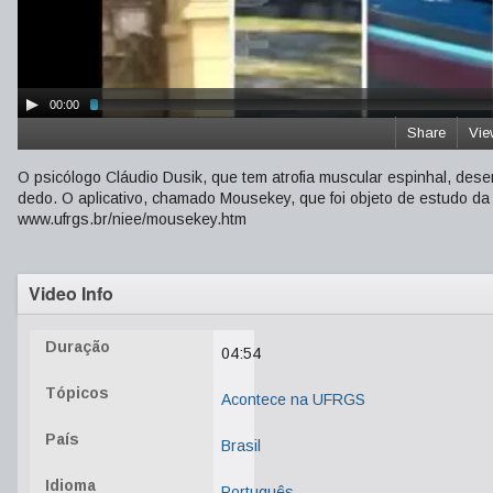
00:00
Share
Vie
O psicólogo Cláudio Dusik, que tem atrofia muscular espinhal, de
dedo. O aplicativo, chamado Mousekey, que foi objeto de estudo da
www.ufrgs.br/niee/mousekey.htm
Video Info
Duração
04:54
Tópicos
Acontece na UFRGS
País
Brasil
Idioma
Português