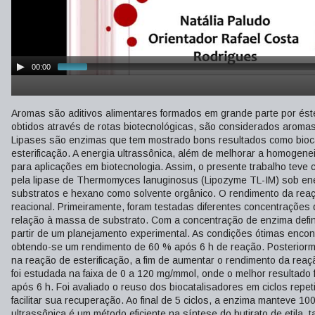
00:00
Aromas são aditivos alimentares formados em grande parte por ést
obtidos através de rotas biotecnológicas, são considerados aromas
Lipases são enzimas que tem mostrado bons resultados como bioc
esterificação. A energia ultrassônica, além de melhorar a homogen
para aplicações em biotecnologia. Assim, o presente trabalho teve c
pela lipase de Thermomyces lanuginosus (Lipozyme TL-IM) sob energia
substratos e hexano como solvente orgânico. O rendimento da reaçã
reacional. Primeiramente, foram testadas diferentes concentrações
relação à massa de substrato. Com a concentração de enzima defin
partir de um planejamento experimental. As condições ótimas encont
obtendo-se um rendimento de 60 % após 6 h de reação. Posteriorm
na reação de esterificação, a fim de aumentar o rendimento da rea
foi estudada na faixa de 0 a 120 mg/mmol, onde o melhor resultado
após 6 h. Foi avaliado o reuso dos biocatalisadores em ciclos re
facilitar sua recuperação. Ao final de 5 ciclos, a enzima manteve 10
ultrassônica é um método eficiente na síntese do butirato de etila