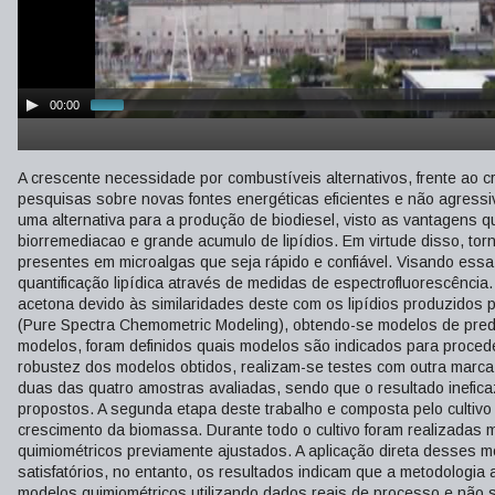
00:00
A crescente necessidade por combustíveis alternativos, frente ao
pesquisas sobre novas fontes energéticas eficientes e não agres
uma alternativa para a produção de biodiesel, visto as vantagens q
biorremediacao e grande acumulo de lipídios. Em virtude disso, torn
presentes em microalgas que seja rápido e confiável. Visando es
quantificação lipídica através de medidas de espectrofluorescência
acetona devido às similaridades deste com os lipídios produzidos 
(Pure Spectra Chemometric Modeling), obtendo-se modelos de predi
modelos, foram definidos quais modelos são indicados para proceder
robustez dos modelos obtidos, realizam-se testes com outra marca 
duas das quatro amostras avaliadas, sendo que o resultado inefica
propostos. A segunda etapa deste trabalho e composta pelo cultiv
crescimento da biomassa. Durante todo o cultivo foram realizadas 
quimiométricos previamente ajustados. A aplicação direta desses m
satisfatórios, no entanto, os resultados indicam que a metodologia
modelos quimiométricos utilizando dados reais de processo e não 