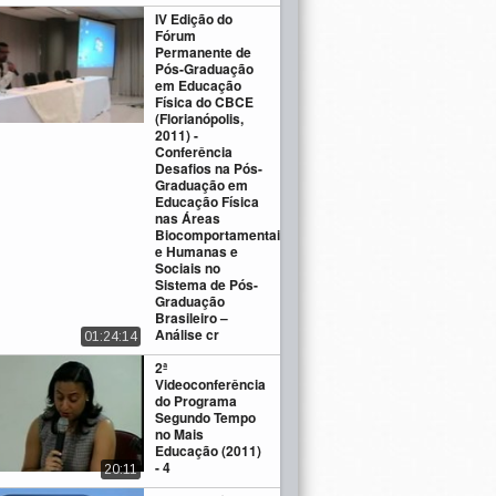
IV Edição do
Fórum
Permanente de
Pós-Graduação
em Educação
Física do CBCE
(Florianópolis,
2011) -
Conferência
Desafios na Pós-
Graduação em
Educação Física
nas Áreas
Biocomportamentais
e Humanas e
Sociais no
Sistema de Pós-
Graduação
Brasileiro –
Análise cr
01:24:14
2ª
Videoconferência
do Programa
Segundo Tempo
no Mais
Educação (2011)
- 4
20:11