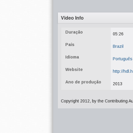
Video Info
Duração
05:26
País
Brazil
Idioma
Português
Website
http://hdl
Ano de produção
2013
Copyright 2012, by the Contributing A