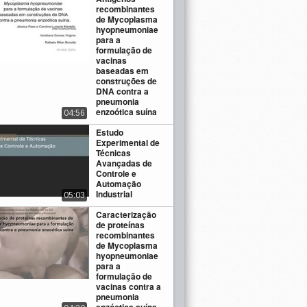
recombinantes
de Mycoplasma
hyopneumoniae
para a
formulação de
vacinas
baseadas em
construções de
DNA contra a
pneumonia
enzoótica suína
04:56
Estudo
Experimental de
Técnicas
Avançadas de
Controle e
Automação
Industrial
05:03
Caracterização
de proteínas
recombinantes
de Mycoplasma
hyopneumoniae
para a
formulação de
vacinas contra a
pneumonia