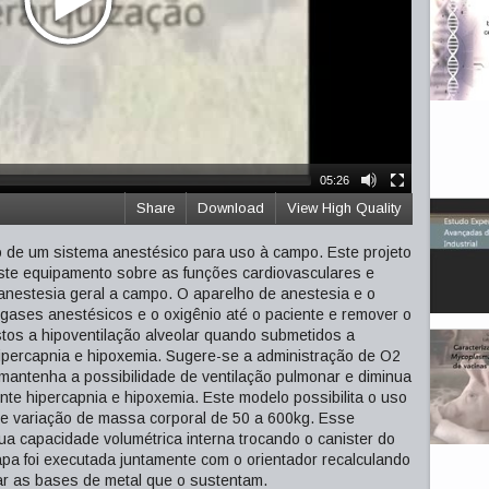
05:26
Share
Download
View High Quality
ão de um sistema anestésico para uso à campo. Este projeto
deste equipamento sobre as funções cardiovasculares e
anestesia geral a campo. O aparelho de anestesia e o
gases anestésicos e o oxigênio até o paciente e remover o
os a hipoventilação alveolar quando submetidos a
hipercapnia e hipoxemia. Sugere-se a administração de O2
mantenha a possibilidade de ventilação pulmonar e diminua
nte hipercapnia e hipoxemia. Este modelo possibilita o uso
e variação de massa corporal de 50 a 600kg. Esse
sua capacidade volumétrica interna trocando o canister do
tapa foi executada juntamente com o orientador recalculando
ar as bases de metal que o sustentam.