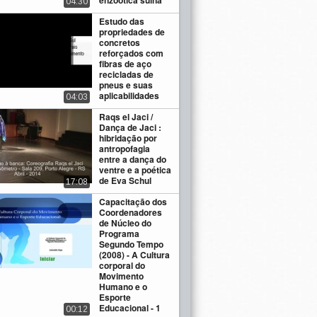
enzóotica suína
04:30
Estudo das
propriedades de
concretos
reforçados com
fibras de aço
recicladas de
pneus e suas
aplicabilidades
04:03
Raqs el Jaci /
Dança de Jaci :
hibridação por
antropofagia
entre a dança do
ventre e a poética
de Eva Schul
17:08
Capacitação dos
Coordenadores
de Núcleo do
Programa
Segundo Tempo
(2008) - A Cultura
corporal do
Movimento
Humano e o
Esporte
Educacional - 1
00:12