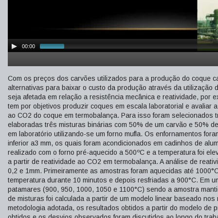
00:00
Com os preços dos carvões utilizados para a produção do coque c
alternativas para baixar o custo da produção através da utilizaçã
seja afetada em relação a resistência mecânica e reatividade, por 
tem por objetivos produzir coques em escala laboratorial e avaliar 
ao CO2 do coque em termobalança. Para isso foram selecionados trê
elaboradas três misturas binárias com 50% de um carvão e 50% de
em laboratório utilizando-se um forno mufla. Os enfornamentos for
inferior a3 mm, os quais foram acondicionados em cadinhos de alu
realizado com o forno pré-aquecido a 500ºC e a temperatura foi el
a partir de reatividade ao CO2 em termobalança. A análise de reat
0,2 e 1mm. Primeiramente as amostras foram aquecidas até 1000°C 
temperatura durante 10 minutos e depois resfriadas a 900°C. Em um
patamares (900, 950, 1000, 1050 e 1100°C) sendo a amostra mantid
de misturas foi calculada a partir de um modelo linear baseado nos r
metodologia adotada, os resultados obtidos a partir do modelo de 
obtidos e os desvios observados foram discutidos ao longo do trab