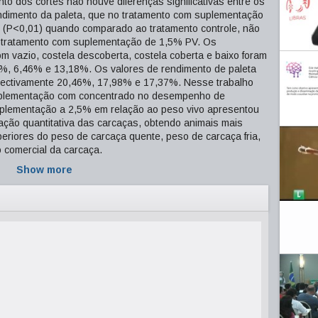
to dos cortes não houve diferenças significativas entre os
endimento da paleta, que no tratamento com suplementação
r (P<0,01) quando comparado ao tratamento controle, não
do tratamento com suplementação de 1,5% PV. Os
 vazio, costela descoberta, costela coberta e baixo foram
%, 6,46% e 13,18%. Os valores de rendimento de paleta
spectivamente 20,46%, 17,98% e 17,37%. Nesse trabalho
 suplementação com concentrado no desempenho de
suplementação a 2,5% em relação ao peso vivo apresentou
ação quantitativa das carcaças, obtendo animais mais
iores do peso de carcaça quente, peso de carcaça fria,
o comercial da carcaça.
Show more