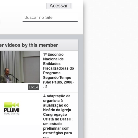
Acessar
er videos by this member
1º Encontro
Nacional de
Entidades
Fiscalizadoras do
Programa
Segundo Tempo
(São Paulo, 2008)
- 2
16:14
A adaptação da
organista à
atualização do
hinário da Igreja
Congregação
Cristã no Brasil :
um estudo
preliminar com
estratégias para
sua