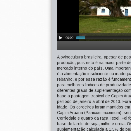
00:00
A ovinocultura brasileira, apesar de po
produção, pois esta é na maior parte de
mercado interno do país. Uma important
é a alimentação insuficiente ou inadeq
rebanho, e por essa razão é fundamen
para melhores índices de produtividade
diferentes graus de suplementação com
base a pastagem tropical de Capim Aru
período de janeiro a abril de 2013. F
idade. Os cordeiros foram mantidos em
Capim Aruana (Panicum maximum), send
Corriedale e quatro da raça Texel. Foi
base de farelo de soja, milho e ureia. 
suplementação calculada a 1,5% do pes