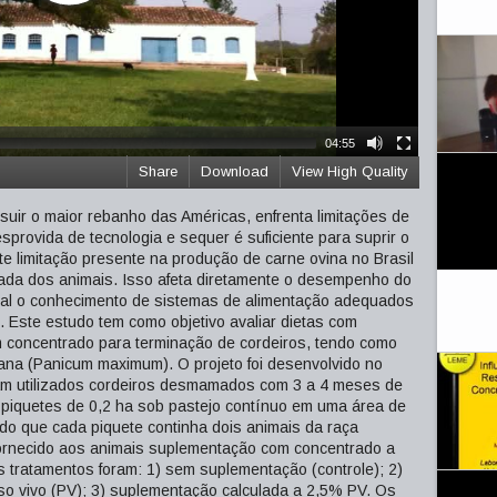
04:55
Share
Download
View High Quality
ssuir o maior rebanho das Américas, enfrenta limitações de
sprovida de tecnologia e sequer é suficiente para suprir o
e limitação presente na produção de carne ovina no Brasil
uada dos animais. Isso afeta diretamente o desempenho do
tal o conhecimento de sistemas de alimentação adequados
. Este estudo tem como objetivo avaliar dietas com
 concentrado para terminação de cordeiros, tendo como
ana (Panicum maximum). O projeto foi desenvolvido no
oram utilizados cordeiros desmamados com 3 a 4 meses de
 piquetes de 0,2 ha sob pastejo contínuo em uma área de
o que cada piquete continha dois animais da raça
 fornecido aos animais suplementação com concentrado a
Os tratamentos foram: 1) sem suplementação (controle); 2)
o vivo (PV); 3) suplementação calculada a 2,5% PV. Os