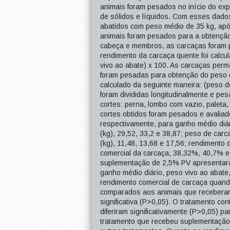
animais foram pesados no início do ex
de sólidos e líquidos. Com esses dados
abatidos com peso médio de 35 kg, apó
animais foram pesados para a obtenção 
cabeça e membros, as carcaças foram
rendimento da carcaça quente foi calcu
vivo ao abate) x 100. As carcaças per
foram pesadas para obtenção do peso de
calculado da seguinte maneira: (peso de
foram divididas longitudinalmente e pe
cortes: perna, lombo com vazio, paleta,
cortes obtidos foram pesados e avaliad
respectivamente, para ganho médio diári
(kg), 29,52, 33,2 e 38,87; peso de carc
(kg), 11,48, 13,68 e 17,56; rendiment
comercial da carcaça, 38,32%, 40,7% 
suplementação de 2,5% PV apresentaram
ganho médio diário, peso vivo ao abate
rendimento comercial de carcaça quan
comparados aos animais que recebera
significativa (P>0,05). O tratamento c
diferiram significativamente (P>0,05) p
tratamento que recebeu suplementação d