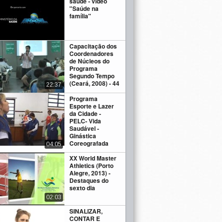
saúde - vídeo
"Saúde na
família"
Capacitação dos
Coordenadores
de Núcleos do
Programa
Segundo Tempo
(Ceará, 2008) - 44
22:37
Programa
Esporte e Lazer
da Cidade -
PELC- Vida
Saudável -
Ginástica
Coreografada
04:05
XX World Master
Athletics (Porto
Alegre, 2013) -
Destaques do
sexto dia
02:03
SINALIZAR,
CONTAR E