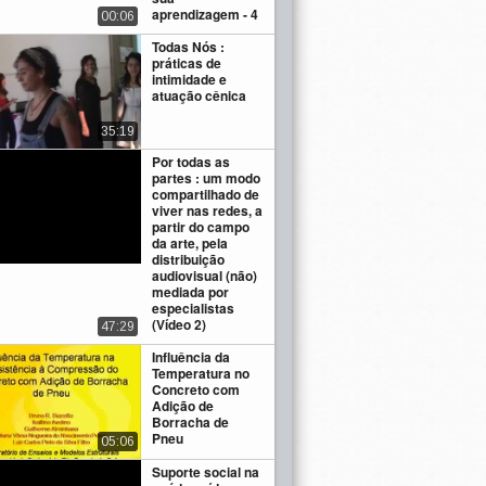
aprendizagem - 4
00:06
Todas Nós :
práticas de
intimidade e
atuação cênica
35:19
Por todas as
partes : um modo
compartilhado de
viver nas redes, a
partir do campo
da arte, pela
distribuição
audiovisual (não)
mediada por
especialistas
(Vídeo 2)
47:29
Influência da
Temperatura no
Concreto com
Adição de
Borracha de
Pneu
05:06
Suporte social na