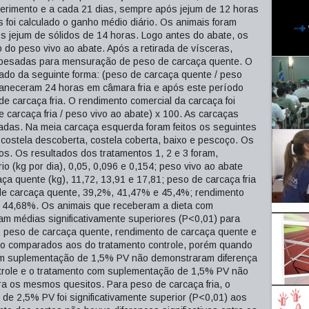
perimento e a cada 21 dias, sempre após jejum de 12 horas
 foi calculado o ganho médio diário. Os animais foram
s jejum de sólidos de 14 horas. Logo antes do abate, os
do peso vivo ao abate. Após a retirada de vísceras,
 pesadas para mensuração de peso de carcaça quente. O
lado da seguinte forma: (peso de carcaça quente / peso
maneceram 24 horas em câmara fria e após este período
 carcaça fria. O rendimento comercial da carcaça foi
 carcaça fria / peso vivo ao abate) x 100. As carcaças
sadas. Na meia carcaça esquerda foram feitos os seguintes
 costela descoberta, costela coberta, baixo e pescoço. Os
os. Os resultados dos tratamentos 1, 2 e 3 foram,
o (kg por dia), 0,05, 0,096 e 0,154; peso vivo ao abate
aça quente (kg), 11,72, 13,91 e 17,81; peso de carcaça fria
o de carcaça quente, 39,2%, 41,47% e 45,4%; rendimento
e 44,68%. Os animais que receberam a dieta com
 médias significativamente superiores (P<0,01) para
, peso de carcaça quente, rendimento de carcaça quente e
do comparados aos do tratamento controle, porém quando
m suplementação de 1,5% PV não demonstraram diferença
ontrole e o tratamento com suplementação de 1,5% PV não
ara os mesmos quesitos. Para peso de carcaça fria, o
e 2,5% PV foi significativamente superior (P<0,01) aos