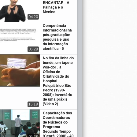
ENCANTAR - A
Palhaça e o
Menino
04:20
Competência
informacional na
pós-graduação:
pesquisa e uso
da informação
científica - 5
05:28
No fim da linha do
bonde, um tapete
voa-dor : a
Oficina de
Criatividade do
Hospital
Psiquiátrico São
Pedro (1990-
2008): inventário
de uma práxis
(Vídeo 2)
15:18
Capacitação dos
Coordenadores
de Núcleos do
Programa
Segundo Tempo
(Ceará, 2008) - 40
05:28