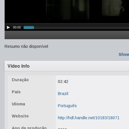
00:00
Resumo não disponível
Show
Video Info
Duração
02:42
País
Brazil
Idioma
Português
Website
http://hdl.handle.net/10183/18071
Ano de produção