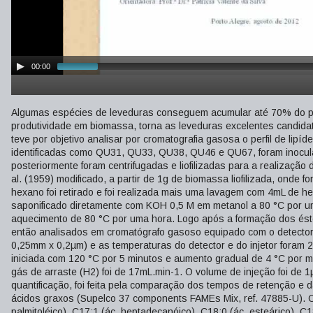
00:00
Algumas espécies de leveduras conseguem acumular até 70% do peso
produtividade em biomassa, torna as leveduras excelentes candidat
teve por objetivo analisar por cromatografia gasosa o perfil de lipí
identificadas como QU31, QU33, QU38, QU46 e QU67, foram inocula
posteriormente foram centrifugadas e liofilizadas para a realização
al. (1959) modificado, a partir de 1g de biomassa liofilizada, onde
hexano foi retirado e foi realizada mais uma lavagem com 4mL de h
saponificado diretamente com KOH 0,5 M em metanol a 80 °C por u
aquecimento de 80 °C por uma hora. Logo após a formação dos éster
então analisados em cromatógrafo gasoso equipado com o detector 
0,25mm x 0,2µm) e as temperaturas do detector e do injetor foram 
iniciada com 120 °C por 5 minutos e aumento gradual de 4 °C por m
gás de arraste (H2) foi de 17mL.min-1. O volume de injeção foi de 1
quantificação, foi feita pela comparação dos tempos de retenção e
ácidos graxos (Supelco 37 components FAMEs Mix, ref. 47885-U). Os
palmitoléico), C17:1 (ác. heptadecanóico), C18:0 (ác. esteárico), C1