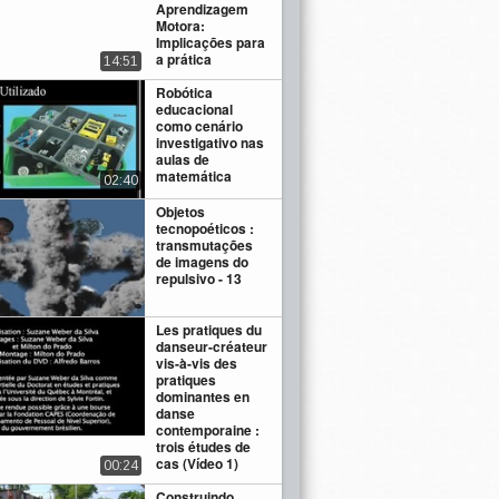
Aprendizagem
Motora:
Implicações para
a prática
14:51
Robótica
educacional
como cenário
investigativo nas
aulas de
matemática
02:40
Objetos
tecnopoéticos :
transmutações
de imagens do
repulsivo - 13
Les pratiques du
danseur-créateur
vis-à-vis des
pratiques
dominantes en
danse
contemporaine :
trois études de
cas (Vídeo 1)
00:24
Construindo