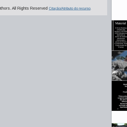
uthors. All Rights Reserved
Citação/Atributo do recurso
.