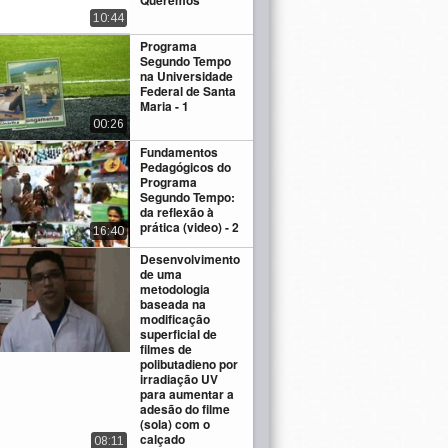
Queremos
10:44
Programa
Segundo Tempo
na Universidade
Federal de Santa
Maria - 1
00:26
Fundamentos
Pedagógicos do
Programa
Segundo Tempo:
da reflexão à
prática (video) - 2
16:40
Desenvolvimento
de uma
metodologia
baseada na
modificação
superficial de
filmes de
polibutadieno por
irradiação UV
para aumentar a
adesão do filme
(sola) com o
calçado
08:11