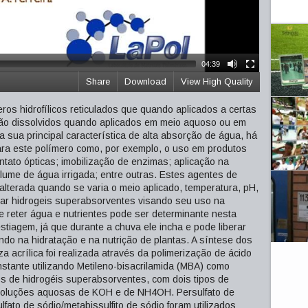
04:39
Share
Download
View High Quality
os hidrofílicos reticulados que quando aplicados a certas
o dissolvidos quando aplicados em meio aquoso ou em
 sua principal característica de alta absorção de água, há
ra este polímero como, por exemplo, o uso em produtos
ntato ópticas; imobilização de enzimas; aplicação na
olume de água irrigada; entre outras. Estes agentes de
lterada quando se varia o meio aplicado, temperatura, pH,
tizar hidrogeis superabsorventes visando seu uso na
de reter água e nutrientes pode ser determinante nesta
stiagem, já que durante a chuva ele incha e pode liberar
do na hidratação e na nutrição de plantas. A síntese dos
 acrílica foi realizada através da polimerização de ácido
nstante utilizando Metileno-bisacrilamida (MBA) como
pos de hidrogéis superabsorventes, com dois tipos de
 soluções aquosas de KOH e de NH4OH. Persulfato de
lfato de sódio/metabissulfito de sódio foram utilizados