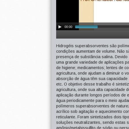
00:00
Hidrogéis superabsorventes são polímer
condições aumentam de volume. Não sã
presença de substância salina. Devido a
uma grande variedade de aplicações pa
de higiene; medicamentos; lentes de co
agricultura, onde ajudam a diminuir o v
absorção de água têm sua capacidade a
etc. O objetivo desse trabalho é sinte
agricultura, onde sua alta capacidade 
aplicação durante longos períodos de e
água periodicamente para o meio ajudan
polímeros superabsorventes de natureza
acrílico sob agitação e aquecimento co
reticulante. Foram sintetizados dois ti
soluções neutralizantes, sendo estas
amônio/metabissulfito de sódio ou persu