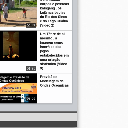
corpos e pessoas
kaingang : os
kujà nas bacias
do Rio dos Sinos
e do Lago Guaíba
(Vídeo 2)
02:47
Um Títere de si
mesmo : a
imagem como
interface dos
jogos
estabelecidos em
uma criação
sistêmica (Vídeo
9)
01:35
Previsão e
Modelagem de
Ondas Oceânicas
03:09