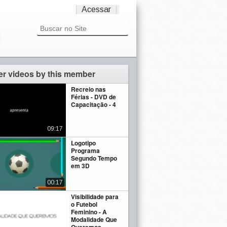
Acessar
er videos by this member
Recreio nas
Férias - DVD de
Capacitação - 4
09:17
Logotipo
Programa
Segundo Tempo
em 3D
00:17
Visibilidade para
o Futebol
Feminino - A
Modalidade Que