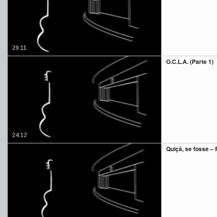
29:11
O.C.L.A. (Parte 1)
24:12
Quiçá, se fosse – P