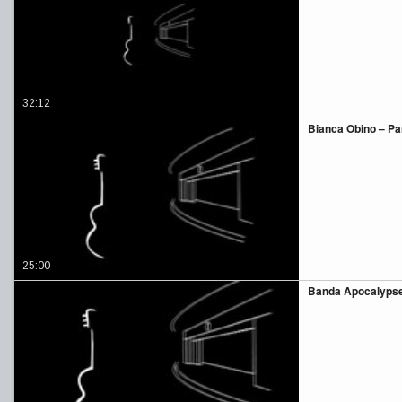
32:12
Bianca Obino – Par
25:00
Banda Apocalypse 