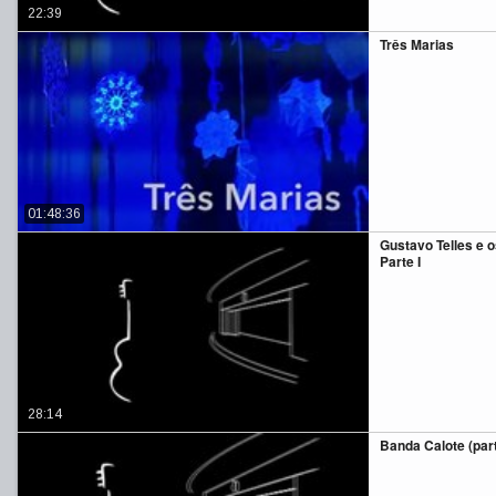
22:39
Três Marias
01:48:36
Gustavo Telles e o
Parte I
28:14
Banda Calote (part