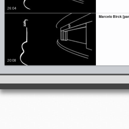
26:04
Marcelo Birck [part
20:08