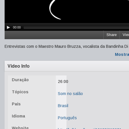
00:00
Share
Vie
Entrevistas com o Maestro Mauro Bruzza, vocalista da Bandinha D
Mostra
Video Info
Duração
26:00
Tópicos
Som no salão
País
Brasil
Idioma
Português
Website