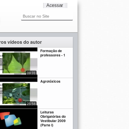
Acessar
ros vídeos do autor
Formação de
professores - 1
09:31
Agrotóxicos
25:56
Leituras
Obrigatórias do
Vestibular 2009
(Parte I)