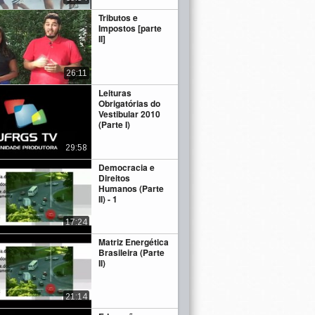
Tributos e
Impostos [parte
II]
26:11
Leituras
Obrigatórias do
Vestibular 2010
(Parte I)
29:58
Democracia e
Direitos
Humanos (Parte
II) - 1
17:24
Matriz Energética
Brasileira (Parte
II)
21:14