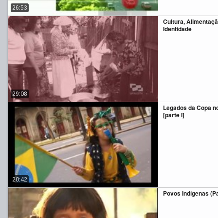
26:53
Cultura, Alimentaçã
Identidade
29:08
Legados da Copa no
[parte I]
20:42
Povos Indígenas (Par