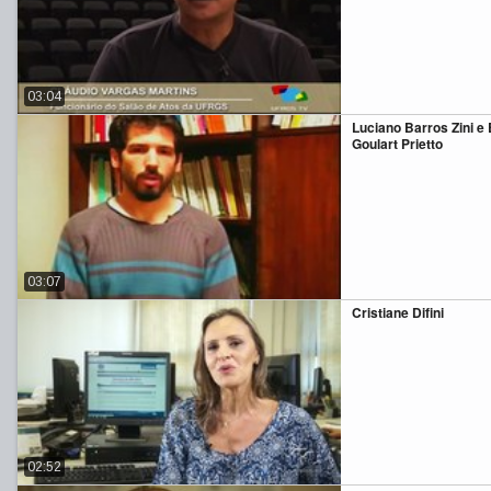
03:04
Luciano Barros Zini e
Goulart Prietto
03:07
Cristiane Difini
02:52