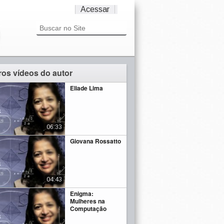
Acessar
ros vídeos do autor
Eliade Lima
06:33
Giovana Rossatto
04:43
Enigma:
Mulheres na
Computação