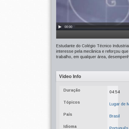
00:00
Estudante do Colégio Técnico Industria
interesse pela mecânica e reforçou que
trabalho, em qualquer área, desempen
Video Info
Duração
04:54
Tópicos
Lugar de 
País
Brasil
Idioma
Português