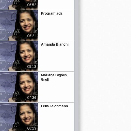
06:52
Program.ada
06:21
Amanda Bianchi
05:13
Mariana Bigolin
Groff
04:36
Leila Teichmann
06:23