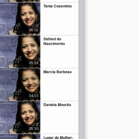
Tania Cosentino
06:02
Stéfani do
Nascimento
05:18
Marcia Barbosa
04:13
Daniela Mourão
05:30
Lugar de Mulher-