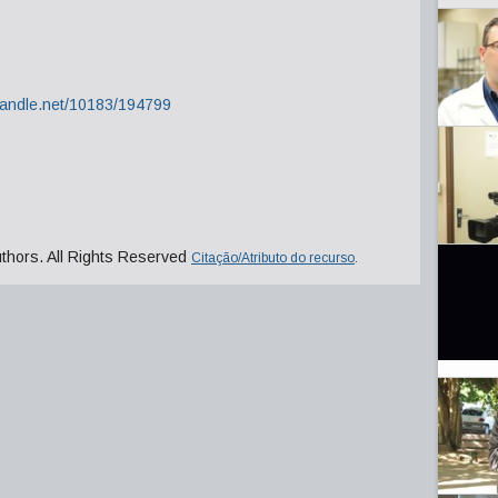
.handle.net/10183/194799
uthors. All Rights Reserved
Citação/Atributo do recurso
.