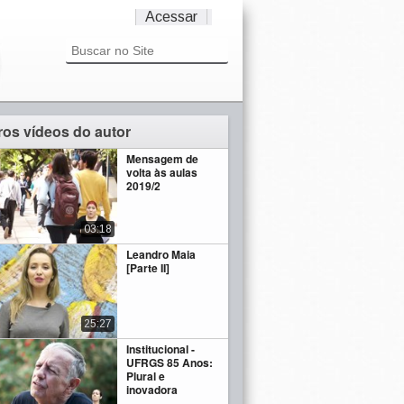
Acessar
ros vídeos do autor
Mensagem de
volta às aulas
2019/2
03:18
Leandro Maia
[Parte II]
25:27
Institucional -
UFRGS 85 Anos:
Plural e
inovadora