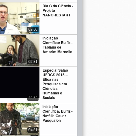
Dia C da Ciência -
Projeto
NANORESTART
02:05
Iniciação
Científica: Eu fiz -
Fabiana de
Amorim Marcello
05:31
Especial Salão
UFRGS 2015 –
Ética nas
Pesquisas em
Ciências
Humanas e
Sociais
29:53
Iniciação
Científica: Eu fiz -
Natália Gauer
Pasqualon
04:31