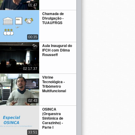
01:47
Chamada de
Divulgação -
TUAUFRGS
00:35
Aula Inaugural do
IFCH com Dilma
Rousseff
02:17:37
Vitrine
Tecnológica -
Tribômetro
Multifuncional
02:43
OSINCA
(Orquestra
Sinfônica de
Carazinho) -
Parte I
33:51