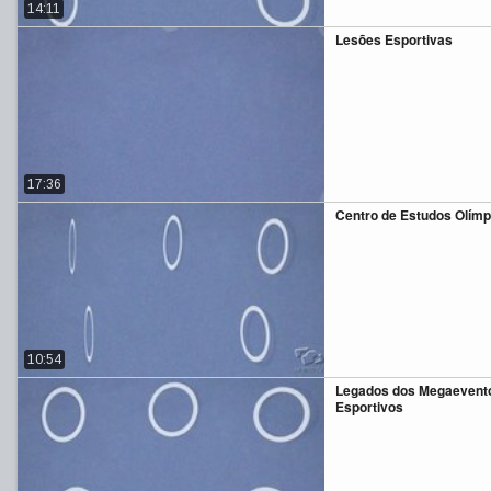
14:11
Lesões Esportivas
17:36
Centro de Estudos Olímp
10:54
Legados dos Megaevent
Esportivos