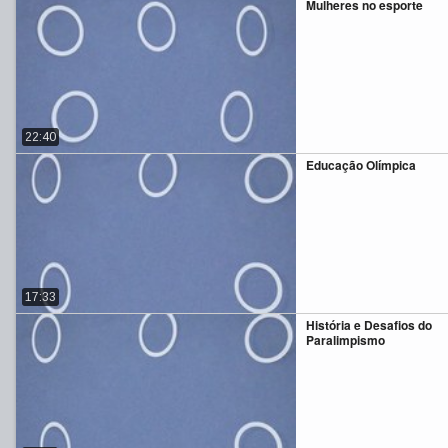
Mulheres no esporte
22:40
Educação Olímpica
17:33
História e Desafios do
Paralimpismo