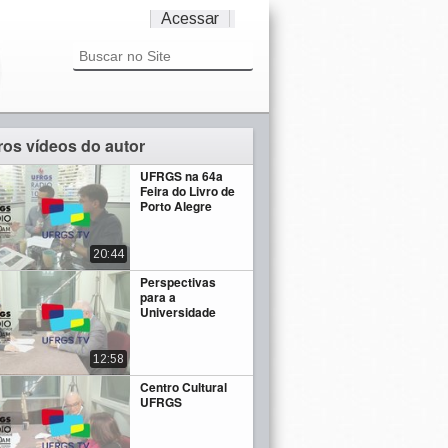
Acessar
ros vídeos do autor
UFRGS na 64a
Feira do Livro de
Porto Alegre
20:44
Perspectivas
para a
Universidade
12:58
Centro Cultural
UFRGS