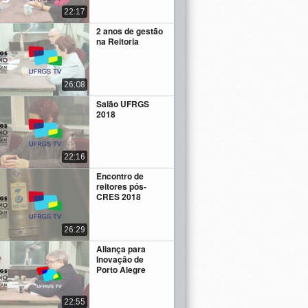
22:17
2 anos de gestão
na Reitoria
26:08
Salão UFRGS
2018
22:16
Encontro de
reitores pós-
CRES 2018
26:29
Aliança para
Inovação de
Porto Alegre
22:55