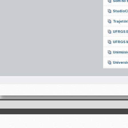
Som no 
StudioC
Trajetór
UFRGS E
UFRGS M
Unimúsi
Universi