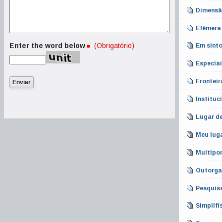
Dimensã
Efêmera 
Enter the word below
(Obrigatório)
Em sint
Especiai
Frontei
Instituc
Lugar de
Meu lug
Multipo
Outorga
Pesquis
Simplifí