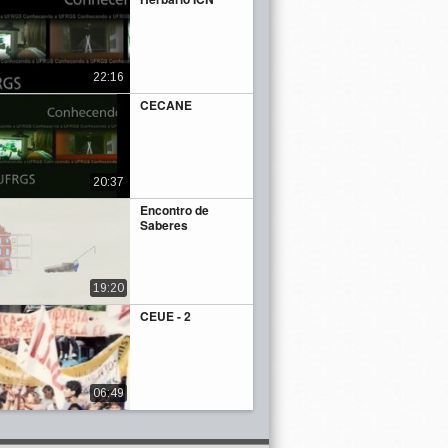
22:16
CECANE
20:37
Encontro de
Saberes
19:20
CEUE - 2
06:49