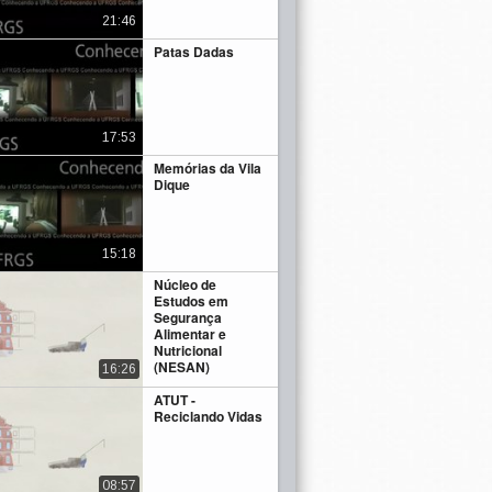
21:46
Patas Dadas
17:53
Memórias da Vila
Dique
15:18
Núcleo de
Estudos em
Segurança
Alimentar e
Nutricional
(NESAN)
16:26
ATUT -
Reciclando Vidas
08:57