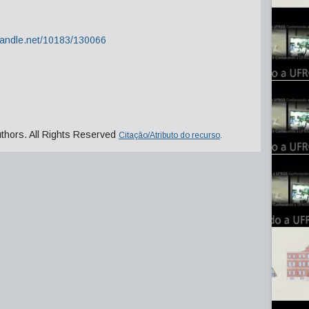
.handle.net/10183/130066
uthors. All Rights Reserved
Citação/Atributo do recurso
.