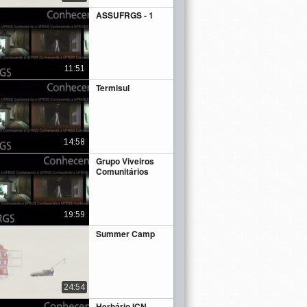
ASSUFRGS - 1
11:51
Termisul
14:58
Grupo Viveiros
Comunitários
19:59
Summer Camp
24:54
Herbário ICN