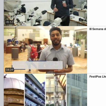
05:52
III Semana 
04:39
FestiPoa Lit