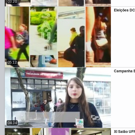
03:20
Eleições D
05:12
Campanha E
04:34
XI Salão U