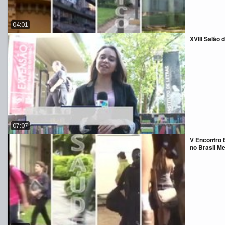
04:01
XVIII Salão
07:07
V Encontro 
no Brasil Me