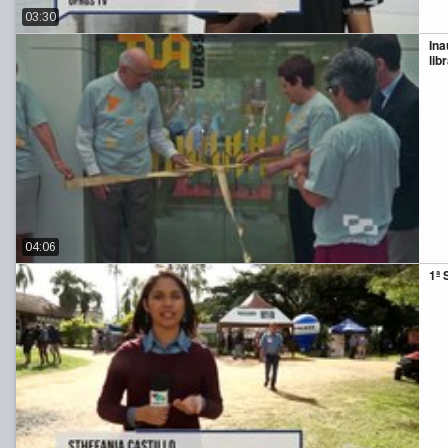
03:30
In
lib
04:06
1ª