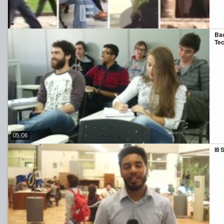
Bac
Tec
05:06
III