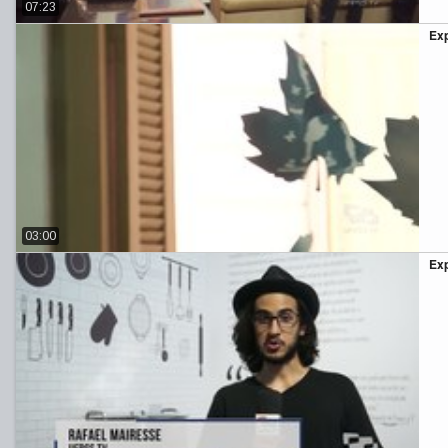
07:23
Exp
03:00
Exp