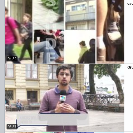
cad
04:32
Gru
03:37