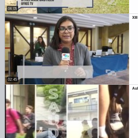
06:05
XII
02:45
Aul