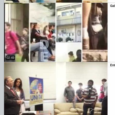
Gal
02:49
Ent