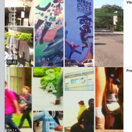
Vis
03:41
Fro
04:14