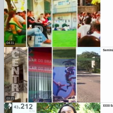
04:31
Seminá
03:21
XXXI Sa