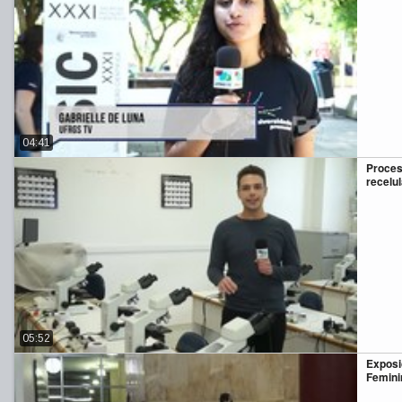
04:41
Proces
recelu
05:52
Exposi
Femini