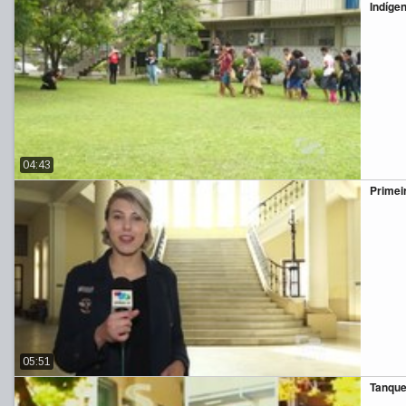
Indíge
04:43
Primei
05:51
Tanque