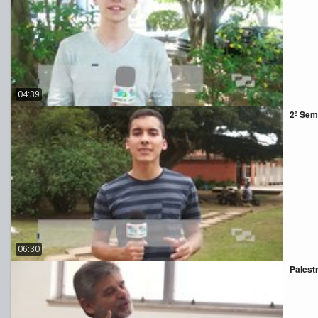
04:39
2ª Sem
06:30
Palest