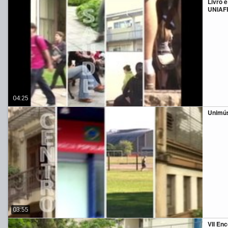
Livro 
UNIAF
04:25
Unimús
03:55
VII En