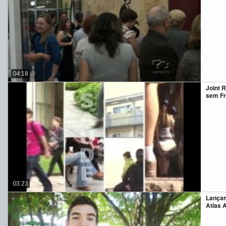
04:18
Joint 
sem Fr
03:23
Lançam
Atlas 