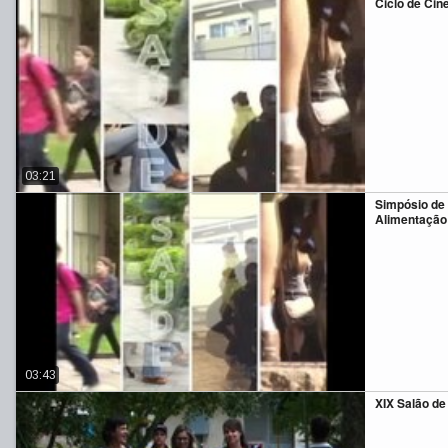
Ciclo de Ci
03:21
Simpósio de
Alimentação
03:43
XIX Salão de