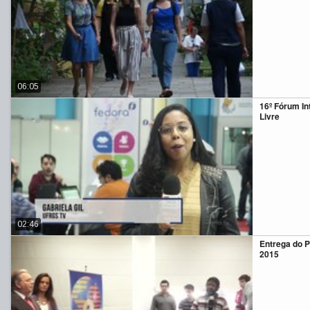
06:05
16º Fórum In
Livre
02:46
Entrega do 
2015