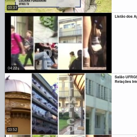
03:33
Listão dos 
04:22
Salão UFRGS 
Relações Int
03:52