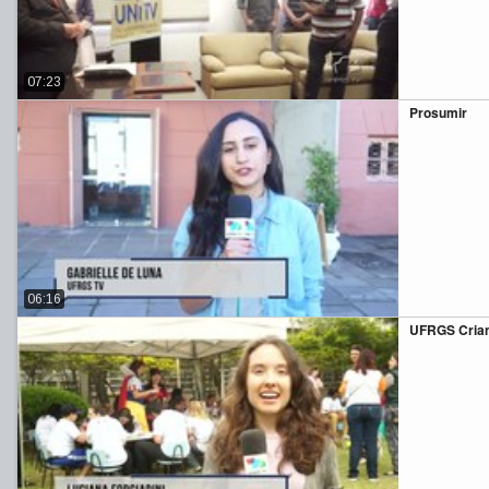
07:23
Prosumir
06:16
UFRGS Cria