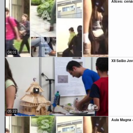
Alices: cenár
04:01
XII Salão Jo
05:22
Aula Magna -