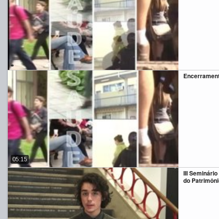
Encerrament
05:15
III Seminári
do Patrimôni