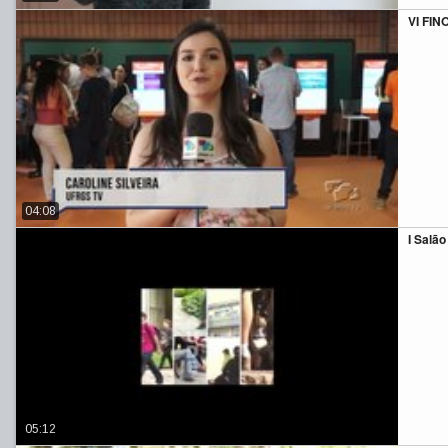
VI FIN
04:08
I Sal
05:12