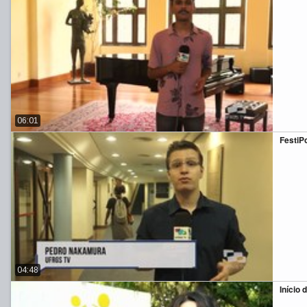
06:01
FestiPo
04:48
Início 