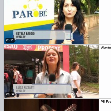
05:31
Abertu
06:06
VIII Fe