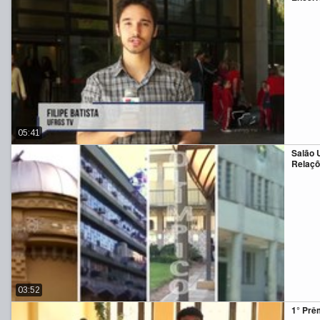
05:41
Salão 
Relaçõ
03:52
1° Prê