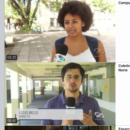
Campu
03:25
Coleti
Norte
06:42
Encerr