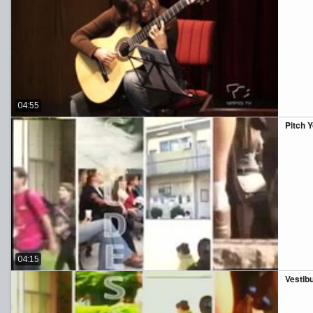
04:55
Pitch 
04:15
Vestib