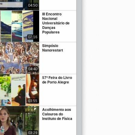
04:50
III Encontro
Nacional
Universitário de
Danças
Populares
07:16
Simpósio
Nanorestart
04:40
57ª Feira do Livro
de Porto Alegre
03:55
Acolhimento aos
Calouros do
Instituto de Física
03:29