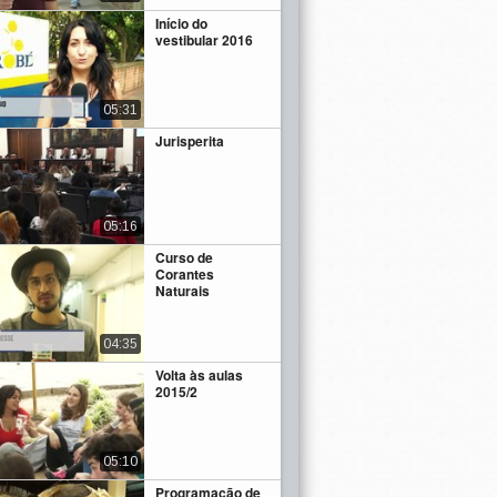
Início do
vestibular 2016
05:31
Jurisperita
05:16
Curso de
Corantes
Naturais
04:35
Volta às aulas
2015/2
05:10
Programação de