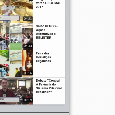
Verão CECLIMAR
2017
04:21
Salão UFRGS -
Ações
Afirmativas e
RELINTER
06:44
Feira das
Hortaliças
Orgânicas
03:16
Debate "Central:
A Falência do
Sistema Prisional
Brasileiro"
05:19