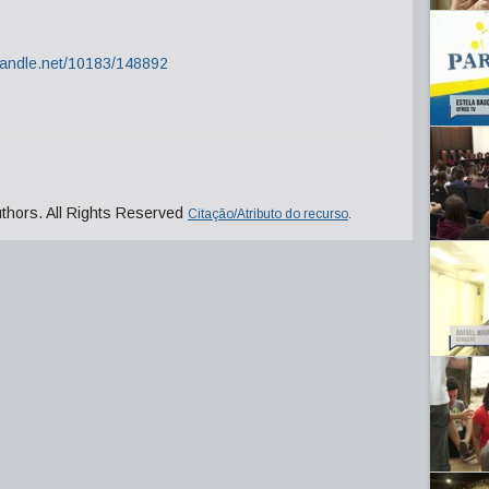
.handle.net/10183/148892
uthors. All Rights Reserved
Citação/Atributo do recurso
.