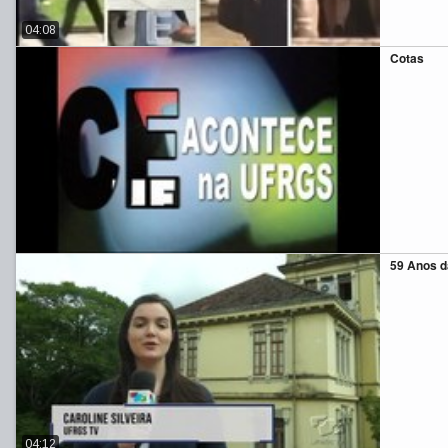
04:08
Cotas
59 Anos d
04:12