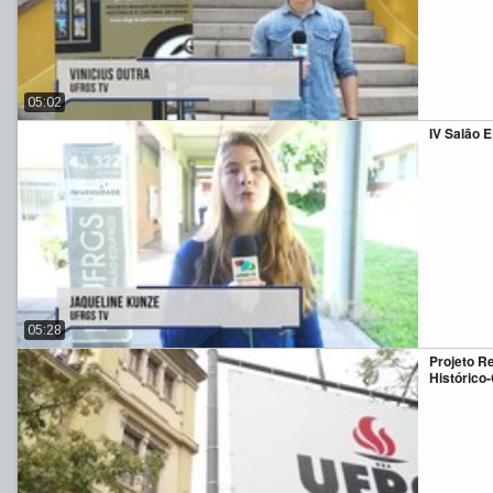
05:02
IV Salão
05:28
Projeto R
Histórico