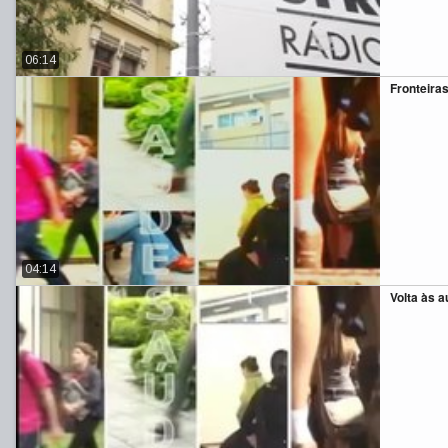
06:14
Fronteira
04:14
Volta às a