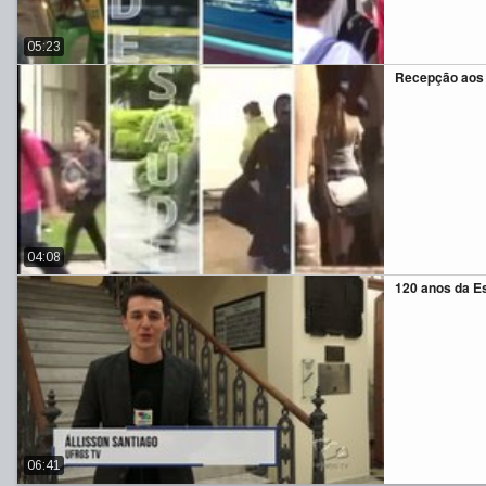
05:23
Recepção aos 
04:08
120 anos da E
06:41