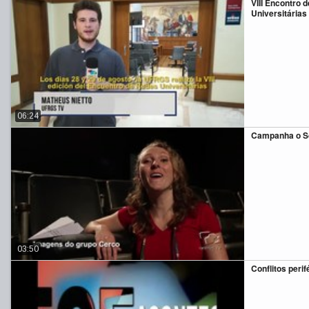
VIII Encontro 
Universitárias
06:24
Campanha o S
03:50
Conflitos perif