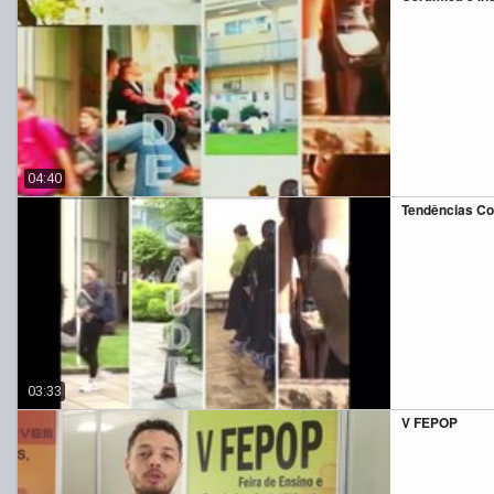
04:40
Tendências C
03:33
V FEPOP