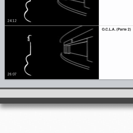
24:12
O.C.L.A. (Parte 2)
26:07