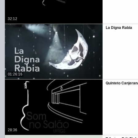
32:12
La Digna Rabia
01:26:16
Quinteto Canjerana
28:36