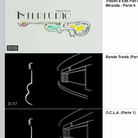
Tributo a Edit Pia
Miranda - Parte II
23:21
Banda Tratak (Part
31:57
O.C.L.A. (Parte 1)