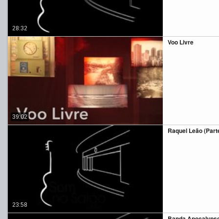
28:32
Voo Livre
39:02
Raquel Leão (Part
23:58
Banda Apocalypse 