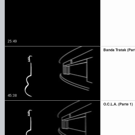
25:49
Banda Tratak (Part
45:38
O.C.L.A. (Parte 1)