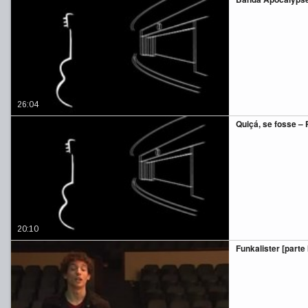
26:04
Quiçá, se fosse – P
20:10
Funkalister [parte I