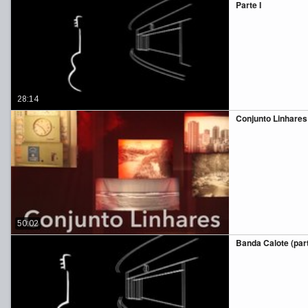
Parte I
28:14
Conjunto Linhares
50:02
Banda Calote (part