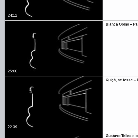
24:12
Bianca Obino – Par
25:00
Quiçá, se fosse – P
22:39
Gustavo Telles e o