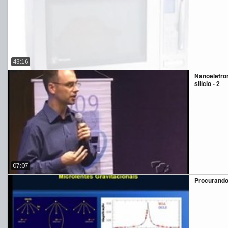
43:16
Nanoeletrôn
silício - 2
07:07
Procurando 