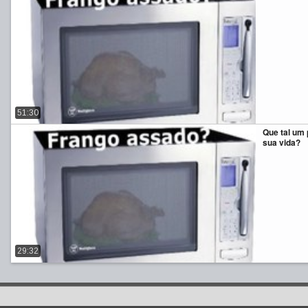
51:30
Que tal um
sua vida?
29:32