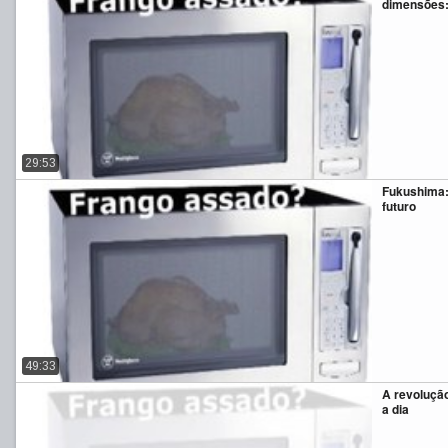
dimensões: 
29:53
Fukushima:
futuro
49:33
A revolução
a dia