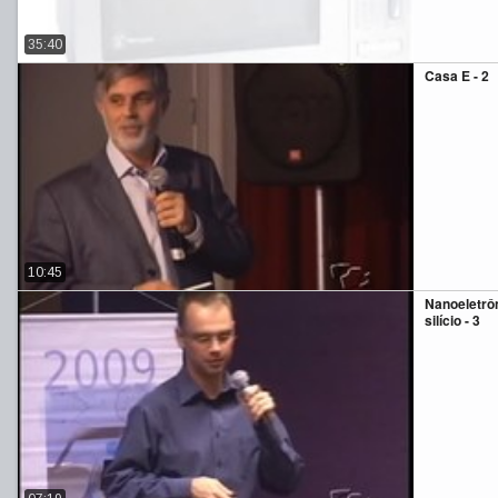
35:40
Casa E - 2
10:45
Nanoeletrôn
silício - 3