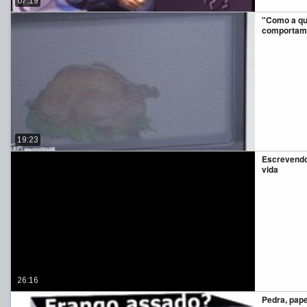
07:19
"Como a quâ
comportame
19:23
Escrevendo 
vida
26:16
Pedra, pape