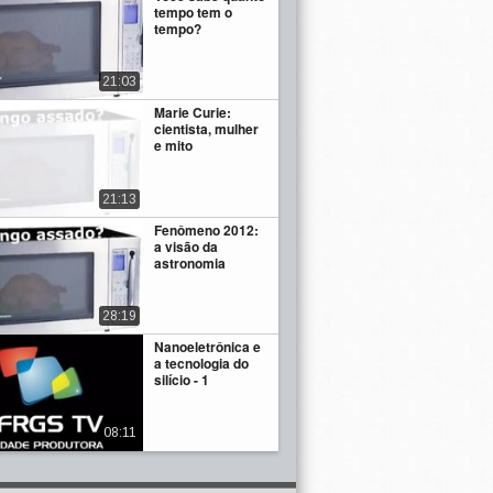
tempo tem o
tempo?
21:03
Marie Curie:
cientista, mulher
e mito
21:13
Fenômeno 2012:
a visão da
astronomia
28:19
Nanoeletrônica e
a tecnologia do
silício - 1
08:11