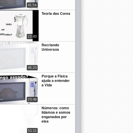
41:56
Teoria das Cores
22:43
Recriando
Universos
46:20
Porque a Física
ajuda a entender
a Vida
20:48
Números: como
lidamos e somos
enganados por
eles
51:11