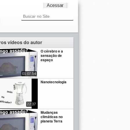
Acessar
ros vídeos do autor
O cérebro e a
sensação de
espaço
01:07:54
Nanotecnologia
22:37
Mudanças
climáticas no
planeta Terra