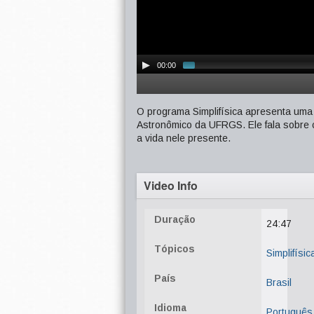
00:00
O programa Simplifísica apresenta uma 
Astronômico da UFRGS. Ele fala sobre 
a vida nele presente.
Video Info
Duração
24:47
Tópicos
Simplifísic
País
Brasil
Idioma
Português