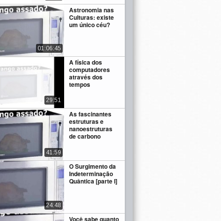
Astronomia nas
Culturas: existe
um único céu?
01:06:45
A física dos
computadores
através dos
tempos
29:51
As fascinantes
estruturas e
nanoestruturas
de carbono
41:59
O Surgimento da
Indeterminação
Quântica [parte I]
24:48
Você sabe quanto