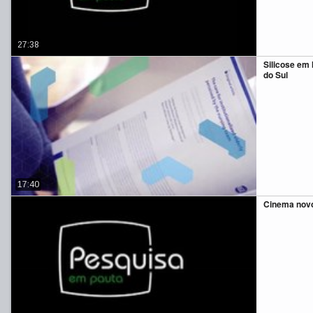
27:38
Silicose em
do Sul
17:40
Cinema novo