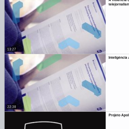
telejornalis
13:27
Inteligência A
22:38
Projeto Apol