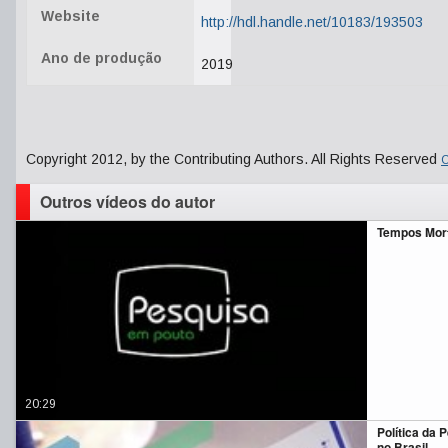
Website
http://hdl.handle.net/10183/193503
Ano de produção
2019
Copyright 2012, by the Contributing Authors. All Rights Reserved
C
Outros vídeos do autor
Tempos Mort
20:29
Política da 
no Brasil