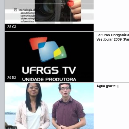
28:03
Leituras Obrigatóri
Vestibular 2009 (Part
29:53
Água [parte I]