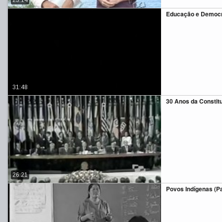
23:14
Educação e Democ
31:48
30 Anos da Constit
26:21
Povos Indígenas (Par