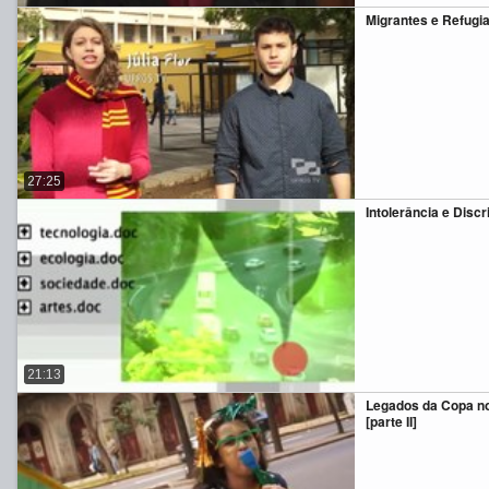
Migrantes e Refugi
27:25
Intolerância e Disc
21:13
Legados da Copa no
[parte II]