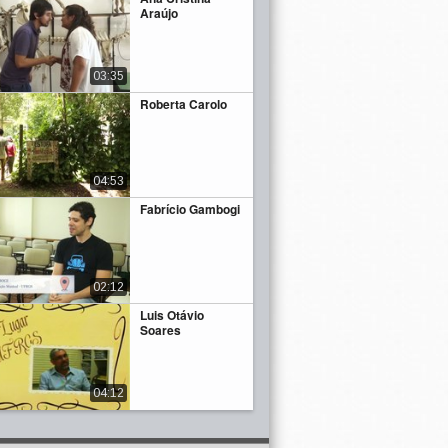
Araújo
03:35
Roberta Carolo
04:53
Fabrício Gambogi
02:12
Luis Otávio
Soares
04:12