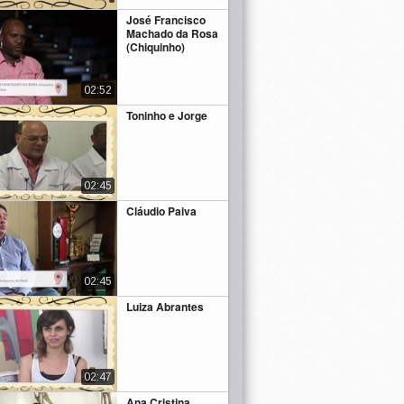
José Francisco
Machado da Rosa
(Chiquinho)
02:52
Toninho e Jorge
02:45
Cláudio Paiva
02:45
Luiza Abrantes
02:47
Ana Cristina