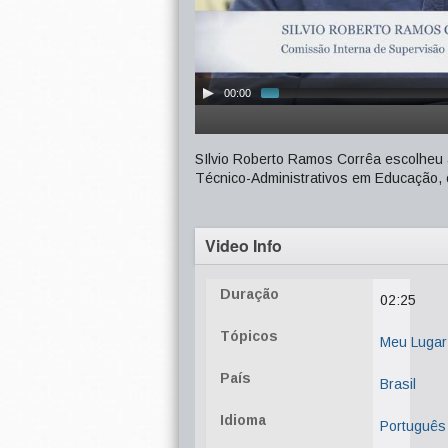
00:00
SIlvio Roberto Ramos Corrêa escolheu 
Técnico-Administrativos em Educação,
Video Info
Duração
02:25
Tópicos
Meu Luga
País
Brasil
Idioma
Português