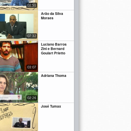
02:51
Arão da Silva
Moraes
07:32
Luciano Barros
Zini e Bernard
Goulart Prietto
03:07
Adriana Thoma
02:26
José Tumax