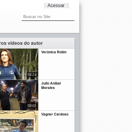
Acessar
ros vídeos do autor
Verônica Rolim
03:24
Julio Aníbal
Morales
03:01
Vagner Cardoso