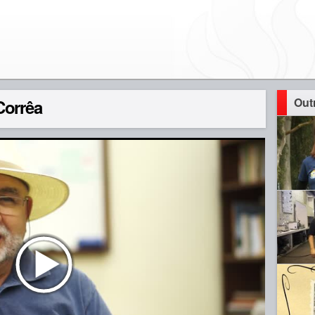
Out
Corrêa