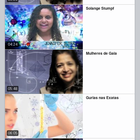
Solange Stumpf
04:24
Mulheres de Gaia
05:48
Gurias nas Exatas
06:05