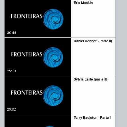
Eric Maskin
30:44
Daniel Dennett (Parte II)
25:13
Sylvia Earle [parte II]
29:02
Terry Eagleton - Parte 1