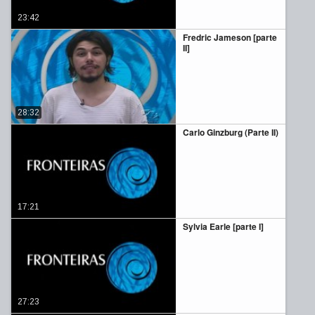
23:42
Fredric Jameson [parte
II]
28:32
Carlo Ginzburg (Parte II)
17:21
Sylvia Earle [parte I]
27:23