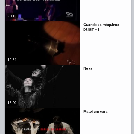
20:13
Quando as máquinas
param - 1
12:51
Neva
16:09
Matei um cara