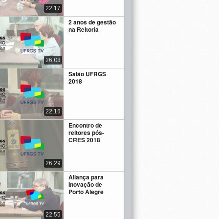
22:17
2 anos de gestão
na Reitoria
26:08
Salão UFRGS
2018
22:16
Encontro de
reitores pós-
CRES 2018
26:29
Aliança para
Inovação de
Porto Alegre
22:55