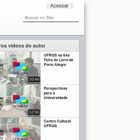
Acessar
ros vídeos do autor
UFRGS na 64a
Feira do Livro de
Porto Alegre
20:44
Perspectivas
para a
Universidade
12:58
Centro Cultural
UFRGS