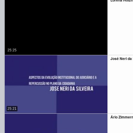
Lorena Holzma
25:25
José Neri da S
25:21
Ário Zimmerm