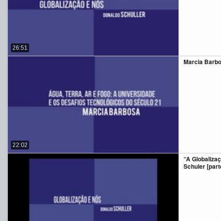
26:51
Marcia Barbos
22:02
“A Globaliza
Schuler [parte