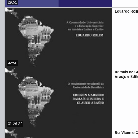
29:51
Eduardo Rol
42:50
Ramaís de Ca
Araújo e Edi
01:26:22
Rui Vicente