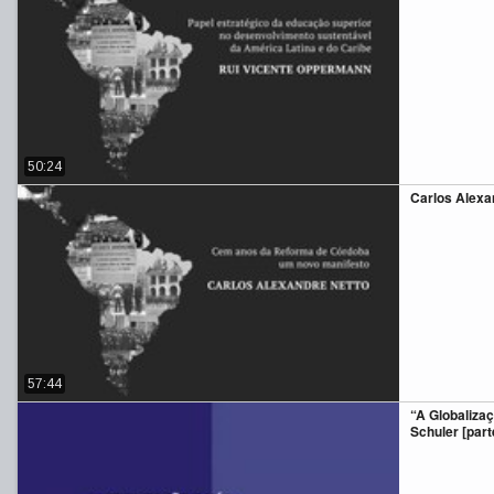
50:24
Carlos Alexa
57:44
“A Globaliza
Schuler [parte