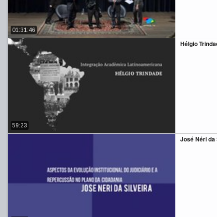
01:31:46
Hélgio Trinda
59:23
José Néri da S