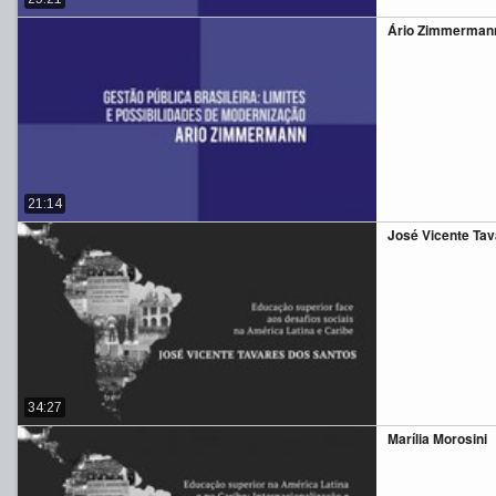
Ário Zimmermann 
21:14
José Vicente Ta
34:27
Marília Morosini