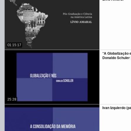
01:15:17
“A Globalização 
Donaldo Schuler [
25:28
Ivan Izquierdo (pa