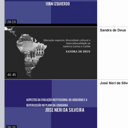
28:15
Sandra de Deus
46:45
José Neri da Silve
25:21