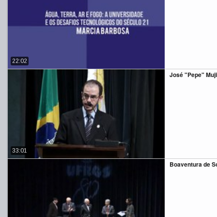
22:02
José "Pepe" Muj
33:01
Boaventura de S