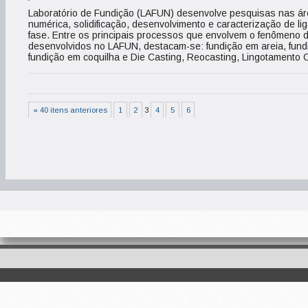
Laboratório de Fundição (LAFUN) desenvolve pesquisas nas á
numérica, solidificação, desenvolvimento e caracterização de li
fase. Entre os principais processos que envolvem o fenômeno d
desenvolvidos no LAFUN, destacam-se: fundição em areia, fundi
fundição em coquilha e Die Casting, Reocasting, Lingotamento 
« 40 itens anteriores
1
2
3
4
5
6