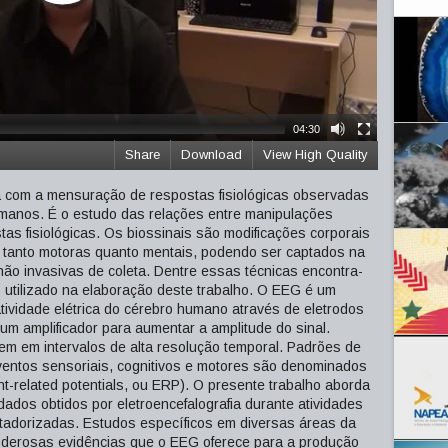
04:30
Share
Download
View High Quality
a com a mensuração de respostas fisiológicas observadas
anos. É o estudo das relações entre manipulações
as fisiológicas. Os biossinais são modificações corporais
s tanto motoras quanto mentais, podendo ser captados na
 não invasivas de coleta. Dentre essas técnicas encontra-
o utilizado na elaboração deste trabalho. O EEG é um
ividade elétrica do cérebro humano através de eletrodos
um amplificador para aumentar a amplitude do sinal.
tagem em intervalos de alta resolução temporal. Padrões de
eventos sensoriais, cognitivos e motores são denominados
nt-related potentials, ou ERP). O presente trabalho aborda
ados obtidos por eletroencefalografia durante atividades
utadorizadas. Estudos específicos em diversas áreas da
poderosas evidências que o EEG oferece para a produção