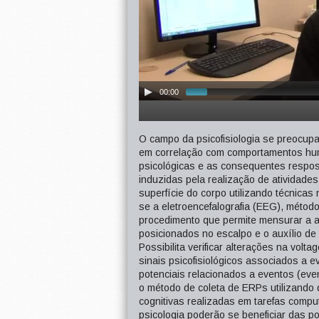
00:00
O campo da psicofisiologia se preocup
em correlação com comportamentos hum
psicológicas e as consequentes respost
induzidas pela realização de atividade
superfície do corpo utilizando técnicas
se a eletroencefalografia (EEG), métod
procedimento que permite mensurar a at
posicionados no escalpo e o auxílio de 
Possibilita verificar alterações na vol
sinais psicofisiológicos associados a 
potenciais relacionados a eventos (eve
o método de coleta de ERPs utilizando d
cognitivas realizadas em tarefas comp
psicologia poderão se beneficiar das 