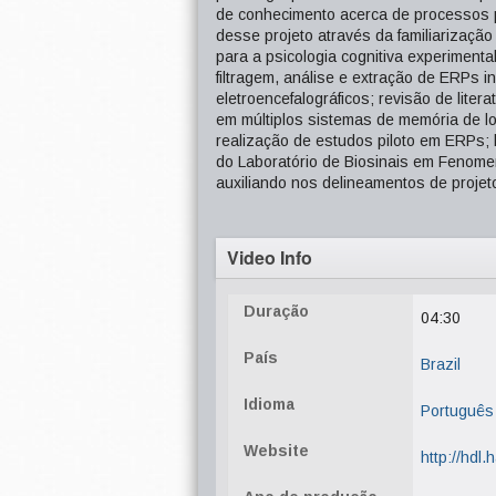
de conhecimento acerca de processos p
desse projeto através da familiarização
para a psicologia cognitiva experimenta
filtragem, análise e extração de ERPs 
eletroencefalográficos; revisão de litera
em múltiplos sistemas de memória de l
realização de estudos piloto em ERPs;
do Laboratório de Biosinais em Fenomen
auxiliando nos delineamentos de proje
Video Info
Duração
04:30
País
Brazil
Idioma
Português
Website
http://hdl