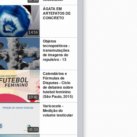
07:16
ÁGATA EM
ARTEFATOS DE
CONCRETO
14:56
Objetos
tecnopoéticos :
transmutações
de imagens do
repulsivo - 13
Calendários e
Fórmulas de
Disputas - Ciclo
de debates sobre
futebol feminino
(São Paulo, 2015)
10:41
Varicocele -
Medição do
volume testicular
05:33