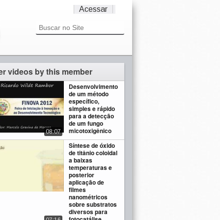
Acessar
er videos by this member
Desenvolvimento
de um método
específico,
simples e rápido
para a detecção
de um fungo
micotoxigênico
08:07
Síntese de óxido
de titânio coloidal
a baixas
temperaturas e
posterior
aplicação de
filmes
nanométricos
sobre substratos
diversos para
fotocatálise