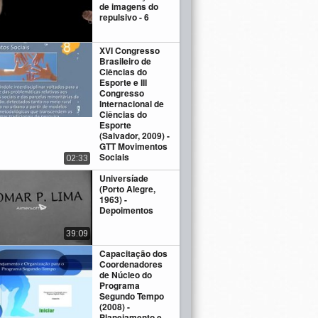
de imagens do
repulsivo - 6
XVI Congresso
Brasileiro de
Ciências do
Esporte e III
Congresso
Internacional de
Ciências do
Esporte
(Salvador, 2009) -
GTT Movimentos
Sociais
02:33
Universíade
(Porto Alegre,
1963) -
Depoimentos
39:09
Capacitação dos
Coordenadores
de Núcleo do
Programa
Segundo Tempo
(2008) -
Planejamento e