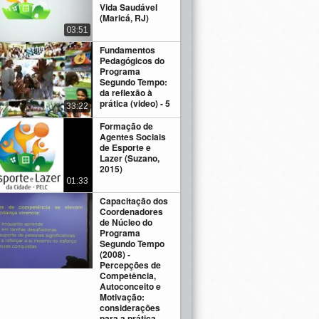
Vida Saudável
(Maricá, RJ)
03:51
Fundamentos
Pedagógicos do
Programa
Segundo Tempo:
da reflexão à
prática (video) - 5
33:22
Formação de
Agentes Sociais
de Esporte e
Lazer (Suzano,
2015)
01:33
Capacitação dos
Coordenadores
de Núcleo do
Programa
Segundo Tempo
(2008) -
Percepções de
Competência,
Autoconceito e
Motivação:
considerações
para a prática