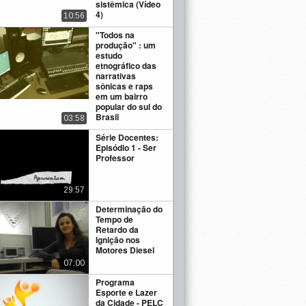
sistêmica (Vídeo
4)
10:56
"Todos na
produção" : um
estudo
etnográfico das
narrativas
sônicas e raps
em um bairro
popular do sul do
Brasil
03:58
Série Docentes:
Episódio 1 - Ser
Professor
29:57
Determinação do
Tempo de
Retardo da
Ignição nos
Motores Diesel
07:00
Programa
Esporte e Lazer
da Cidade - PELC