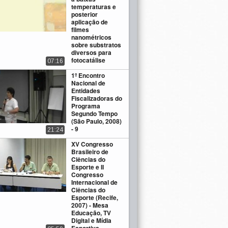
temperaturas e
posterior
aplicação de
filmes
nanométricos
sobre substratos
diversos para
fotocatálise
07:16
1º Encontro
Nacional de
Entidades
Fiscalizadoras do
Programa
Segundo Tempo
(São Paulo, 2008)
- 9
21:24
XV Congresso
Brasileiro de
Ciências do
Esporte e II
Congresso
Internacional de
Ciências do
Esporte (Recife,
2007) - Mesa
Educação, TV
Digital e Mídia