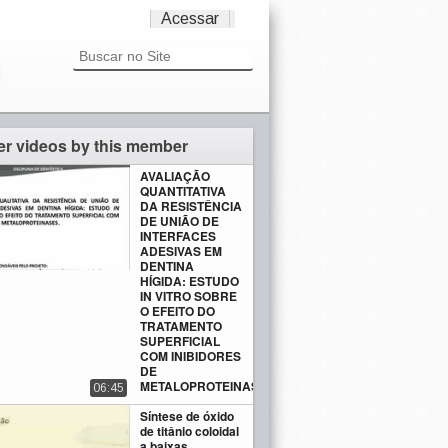
Acessar
er videos by this member
AVALIAÇÃO
QUANTITATIVA
DA RESISTÊNCIA
DE UNIÃO DE
INTERFACES
ADESIVAS EM
DENTINA
HÍGIDA: ESTUDO
IN VITRO SOBRE
O EFEITO DO
TRATAMENTO
SUPERFICIAL
COM INIBIDORES
DE
METALOPROTEINASES
06:45
Síntese de óxido
de titânio coloidal
a baixas