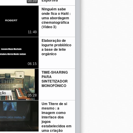
Esportiva
05:59
Ninguém sabe
onde fica o Haiti :
uma abordagem
cinematográfica
(Vídeo 3)
11:49
Elaboração de
iogurte probiótico
a base de leite
orgânico
06:15
TIME-SHARING
PARA
SINTETIZADOR
MONOFÔNICO
05:28
Um Títere de si
mesmo : a
imagem como
interface dos
jogos
estabelecidos em
uma criação