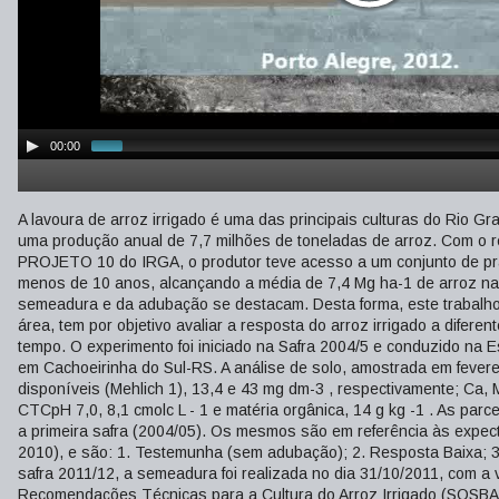
00:00
A lavoura de arroz irrigado é uma das principais culturas do Rio Gr
uma produção anual de 7,7 milhões de toneladas de arroz. Com o re
PROJETO 10 do IRGA, o produtor teve acesso a um conjunto de prá
menos de 10 anos, alcançando a média de 7,4 Mg ha-1 de arroz na s
semeadura e da adubação se destacam. Desta forma, este trabalho,
área, tem por objetivo avaliar a resposta do arroz irrigado a difere
tempo. O experimento foi iniciado na Safra 2004/5 e conduzido na 
em Cachoeirinha do Sul-RS. A análise de solo, amostrada em feverei
disponíveis (Mehlich 1), 13,4 e 43 mg dm-3 , respectivamente; Ca, Mg
CTCpH 7,0, 8,1 cmolc L - 1 e matéria orgânica, 14 g kg -1 . As p
a primeira safra (2004/05). Os mesmos são em referência às expe
2010), e são: 1. Testemunha (sem adubação); 2. Resposta Baixa; 3.
safra 2011/12, a semeadura foi realizada no dia 31/10/2011, com a
Recomendações Técnicas para a Cultura do Arroz Irrigado (SOSBAI,