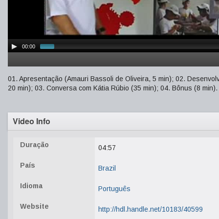
00:00
01. Apresentação (Amauri Bassoli de Oliveira, 5 min); 02. Desenvol
20 min); 03. Conversa com Kátia Rúbio (35 min); 04. Bônus (8 min).
Video Info
Duração
04:57
País
Brazil
Idioma
Português
Website
http://hdl.handle.net/10183/40599