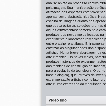
análise abjeta do processo criativo afi
pela imagem. Sua manifestação estétic
afirmação dos aspectos estético-sensor
apenas como abstração filosófica. Nesta
escolha de imagens quanto nas operaçõe
que busca evitar as soluções prontas d
alguns cruzamentos: primeiro pela car
produtos dos novos meios focados na n
experimento e laboratório reivindicado 
entre o atelier e a fábrica. E, finalmen
enfatizar as singularidades dos disposi
artístico. Numa breve abordagem da esté
arte e técnica. Os novos meios, particu
produtos históricos de experimentações
das técnicas de construção da imagem, 
para a evolução da tecnologia. O ponto
base biológica), que, através da inves
experimentação artística como fator cru
arte é uma expressão da maquinaria ce
Video Info