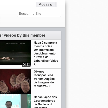
Acessar
er videos by this member
Nada é sempre a
mesma coisa.
Um motivo em
desdobramento
através da
Labanálise (Vídeo
2)
00:23
Objetos
tecnopoéticos :
transmutações
de imagens do
repulsivo - 9
Capacitação dos
Coordenadores
de Núcleos do
Programa