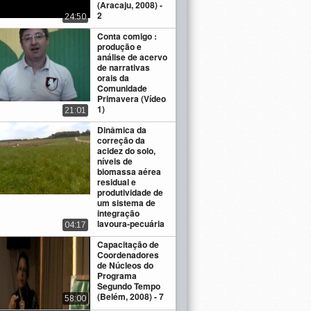
(Aracaju, 2008) -
2
24:50
Conta comigo :
produção e
análise de acervo
de narrativas
orais da
Comunidade
Primavera (Vídeo
1)
21:01
Dinâmica da
correção da
acidez do solo,
níveis de
biomassa aérea
residual e
produtividade de
um sistema de
integração
lavoura-pecuária
04:17
Capacitação de
Coordenadores
de Núcleos do
Programa
Segundo Tempo
(Belém, 2008) - 7
58:00