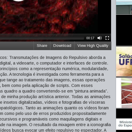
00:17
Share
Download
View High Quality
ticos: Transmutações de Imagens do Repulsivo aborda a
igital, a videoarte, o computador e interfaces de controle.
princípios como a representação numérica, modularidade,
ação. A tecnologia é investigada como ferramenta para a
 que tange ao tratamento das imagens, essas operações
, bem como pela aplicação de scripts. Com esses
s quadro a quadro convertendo-se em “pintura animada”.
da de minha produção artística anterior. Todas as animações
e insetos digitalizadas, vídeos e fotografias de vísceras
patológicos. Tanto as animações quanto os vídeos foram
em como pelo uso de erros produzidos propositadamente
ecursivos e programáveis como maquilagens digitais e
dade na imagem. O resultado da mixagem entre a iconografia
ídeos busca evocar um efeito repulsivo no espectador. A