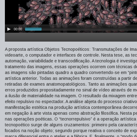
00:00
A proposta artística Objetos Tecnopoéticos: Transmutações de Imag
videoarte, o computador e interfaces de controle. Nesta tese, as 
automação, variabilidade e transcodificação. A tecnologia é invest
tratamento das imagens, essas operações ocorrem com técnicas d
as imagens são pintadas quadro a quadro convertendo-se em “pintur
artística anterior. Todas as animações foram construídas a partir d
retiradas de exames anatomopatológicos. Tanto as animações quan
erros produzidos propositadamente no sinal de vídeo através de m
a ilusão de materialidade na imagem. O resultado da mixagem entr
efeito repulsivo no espectador. A análise abjeta do processo criati
manifestação estética na produção artística contemporânea decorre
em negação à arte vista apenas como abstração filosófica. Nesta pe
nas operações poéticas. O “tecnorrepulsivo” é a operação artística
tecnopoético surge de alguns cruzamentos: primeiro pela caracter
focados na noção objeto; segundo porque reativa o conceito de expe
marca diferencial entre o atelier e a fábrica. E, finalmente, o “mod