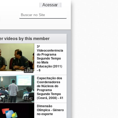
Acessar
er videos by this member
3ª
Videoconferência
do Programa
Segundo Tempo
no Mais
Educação (2011)
- 6
19:38
Capacitação dos
Coordenadores
de Núcleos do
Programa
Segundo Tempo
(Ceará, 2008) - 41
22:42
Dimensão
Olímpica - Gênero
no esporte