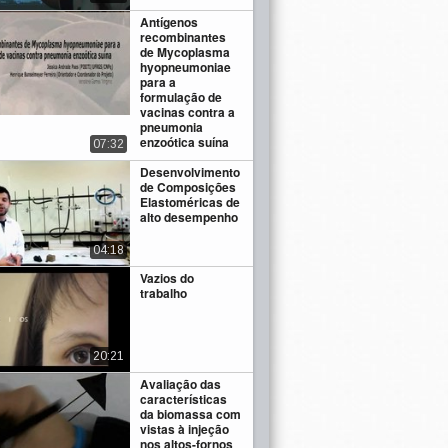
Antígenos
recombinantes
de Mycoplasma
hyopneumoniae
para a
formulação de
vacinas contra a
pneumonia
enzoótica suína
07:32
Desenvolvimento
de Composições
Elastoméricas de
alto desempenho
04:18
Vazios do
trabalho
20:21
Avaliação das
características
da biomassa com
vistas à injeção
nos altos-fornos