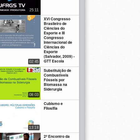
25:11
XVI Congresso
Brasileiro de
Ciências do
Esporte e III
Congresso
Internacional de
Ciências do
Esporte
(Salvador, 2009) -
GTT Escola
02:45
Substituição de
Combustíveis
Fósseis por
Biomassa na
Siderurgia
08:03
Cubismo e
Filosifia
13:18
2º Encontro da