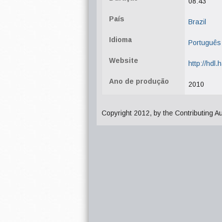
08:43
País
Brazil
Idioma
Português
Website
http://hdl
Ano de produção
2010
Copyright 2012, by the Contributing A