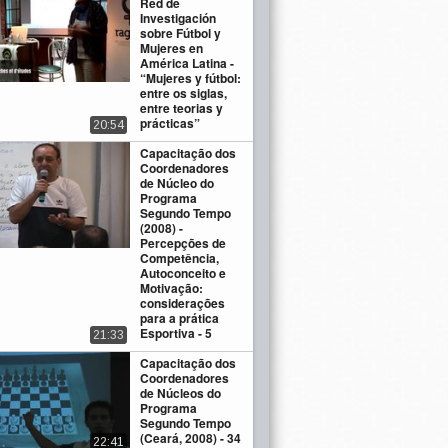
Red de
Investigación
sobre Fútbol y
Mujeres en
América Latina -
“Mujeres y fútbol:
entre os siglas,
entre teorias y
prácticas”
20:54
Capacitação dos
Coordenadores
de Núcleo do
Programa
Segundo Tempo
(2008) -
Percepções de
Competência,
Autoconceito e
Motivação:
considerações
para a prática
Esportiva - 5
21:33
Capacitação dos
Coordenadores
de Núcleos do
Programa
Segundo Tempo
(Ceará, 2008) - 34
22:41