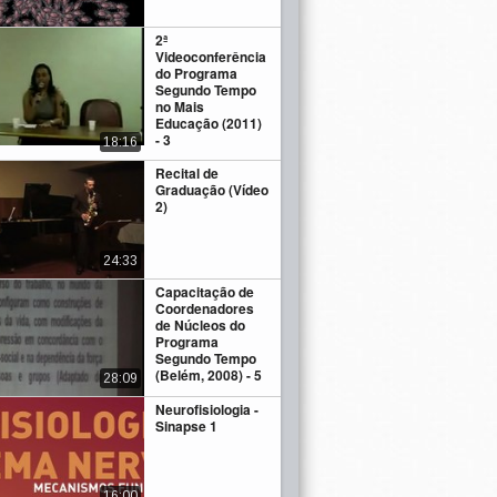
2ª
Videoconferência
do Programa
Segundo Tempo
no Mais
Educação (2011)
- 3
18:16
Recital de
Graduação (Vídeo
2)
24:33
Capacitação de
Coordenadores
de Núcleos do
Programa
Segundo Tempo
(Belém, 2008) - 5
28:09
Neurofisiologia -
Sinapse 1
16:00