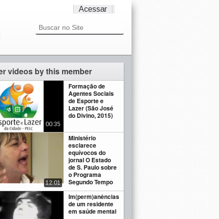
Acessar
er videos by this member
Formação de
Agentes Sociais
de Esporte e
Lazer (São José
do Divino, 2015)
00:35
Ministério
esclarece
equívocos do
jornal O Estado
de S. Paulo sobre
o Programa
Segundo Tempo
12:01
Im(perm)anências
de um residente
em saúde mental