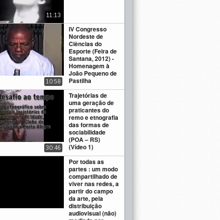
11:13
IV Congresso
Nordeste de
Ciências do
Esporte (Feira de
Santana, 2012) -
Homenagem à
João Pequeno de
Pastilha
10:58
Trajetórias de
uma geração de
praticantes do
remo e etnografia
das formas de
sociabilidade
(POA – RS)
(Vídeo 1)
30:46
Por todas as
partes : um modo
compartilhado de
viver nas redes, a
partir do campo
da arte, pela
distribuição
audiovisual (não)