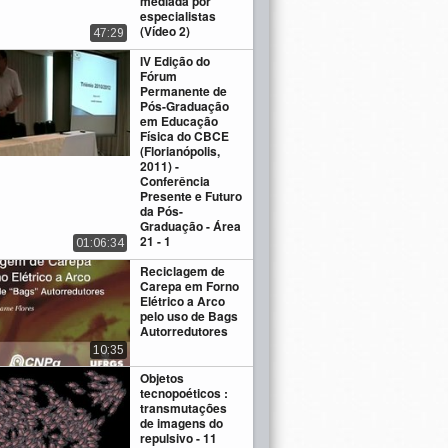
mediada por
especialistas
(Vídeo 2)
47:29
IV Edição do
Fórum
Permanente de
Pós-Graduação
em Educação
Física do CBCE
(Florianópolis,
2011) -
Conferência
Presente e Futuro
da Pós-
Graduação - Área
21 - 1
01:06:34
Reciclagem de
Carepa em Forno
Elétrico a Arco
pelo uso de Bags
Autorredutores
10:35
Objetos
tecnopoéticos :
transmutações
de imagens do
repulsivo - 11